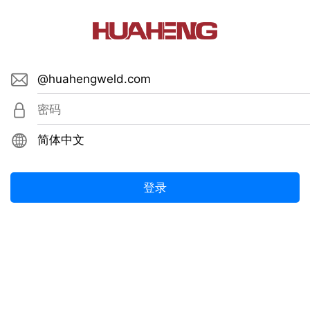
envelope
lock
globe
登录